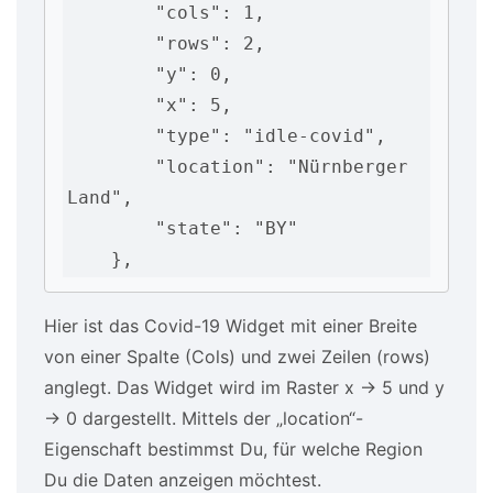
        "cols": 1,

        "rows": 2,

        "y": 0,

        "x": 5,

        "type": "idle-covid",

        "location": "Nürnberger 
Land",

        "state": "BY"

    },
Hier ist das Covid-19 Widget mit einer Breite
von einer Spalte (Cols) und zwei Zeilen (rows)
anglegt. Das Widget wird im Raster x -> 5 und y
-> 0 dargestellt. Mittels der „location“-
Eigenschaft bestimmst Du, für welche Region
Du die Daten anzeigen möchtest.