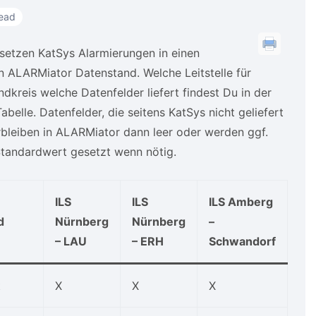
read
setzen KatSys Alarmierungen in einen
en ALARMiator Datenstand. Welche Leitstelle für
dkreis welche Datenfelder liefert findest Du in der
abelle. Datenfelder, die seitens KatSys nicht geliefert
bleiben in ALARMiator dann leer oder werden ggf.
Standardwert gesetzt wenn nötig.
ILS
ILS
ILS Amberg
d
Nürnberg
Nürnberg
–
– LAU
– ERH
Schwandorf
t
X
X
X