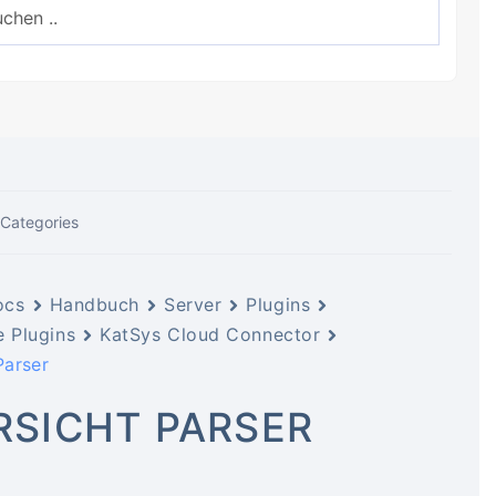
 Categories
ocs
Handbuch
Server
Plugins
 Plugins
KatSys Cloud Connector
Parser
RSICHT PARSER